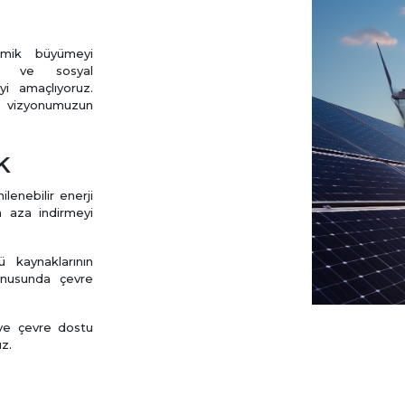
omik büyümeyi
el ve sosyal
i amaçlıyoruz.
me vizyonumuzun
k
lenebilir enerji
en aza indirmeyi
 kaynaklarının
konusunda çevre
 ve çevre dostu
z.