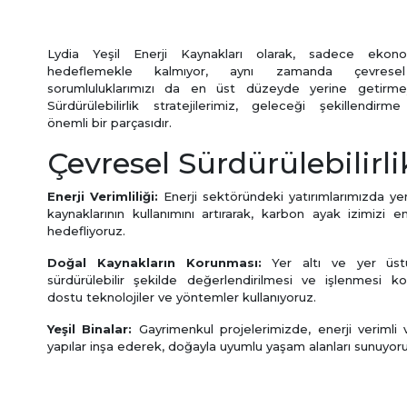
Lydia Yeşil Enerji Kaynakları olarak, sadece ekon
hedeflemekle kalmıyor, aynı zamanda çevres
sorumluluklarımızı da en üst düzeyde yerine getirmey
Sürdürülebilirlik stratejilerimiz, geleceği şekillendir
önemli bir parçasıdır.
Çevresel Sürdürülebilirli
Enerji Verimliliği:
Enerji sektöründeki yatırımlarımızda yeni
kaynaklarının kullanımını artırarak, karbon ayak izimizi 
hedefliyoruz.
Doğal Kaynakların Korunması:
Yer altı ve yer üstü
sürdürülebilir şekilde değerlendirilmesi ve işlenmesi 
dostu teknolojiler ve yöntemler kullanıyoruz.
Yeşil Binalar:
Gayrimenkul projelerimizde, enerji verimli
yapılar inşa ederek, doğayla uyumlu yaşam alanları sunuyoru