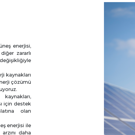
eş enerjisi,
diğer zararlı
ikliğiyle
rji kaynakları
enerji çözümü
nuyoruz.
aynakları,
sı için destek
latına olan
ş enerjisi ile
i arzını daha