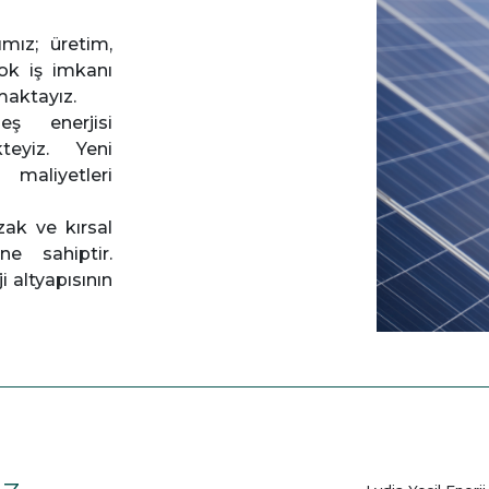
ımız; üretim,
ok iş imkanı
maktayız.
ş enerjisi
kteyiz. Yeni
 maliyetleri
zak ve kırsal
ne sahiptir.
ji altyapısının